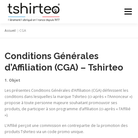
Aller
au
Menu
contenu
Accueil
»
CGA
BOUTIQUE
CRÉER SA MARQUE
FAQ
Conditions Générales
AFFILIATION
CONTACT
d’Affiliation (CGA) – Tshirteo
1. Objet
Les présentes Conditions Générales d’Affiliation (CGA) définissent les
conditions dans lesquelles la marque Tshirteo (ci-après « l’Annonceur »)
propose à toute personne majeure souhaitant promouvoir ses
produits, de participer à son programme d’affiliation (ci-après « l’Affilié
»).
L’Affilié perçoit une commission en contrepartie de la promotion des
produits Tshirteo via un code promo unique.